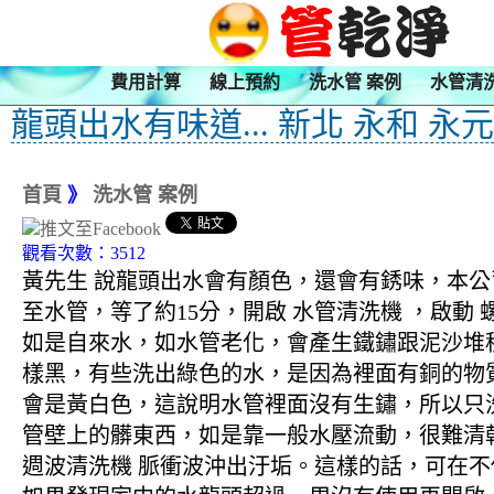
費用計算
線上預約
洗水管 案例
水管清
龍頭出水有味道... 新北 永和 永
首頁
》
洗水管 案例
觀看次數：3512
黃先生 說龍頭出水會有顏色，還會有銹味，本公司
至水管，等了約15分，開啟 水管清洗機 ，啟
如是自來水，如水管老化，會產生鐵鏽跟泥沙堆
樣黑，有些洗出綠色的水，是因為裡面有銅的物
會是黃白色，這說明水管裡面沒有生鏽，所以只
管壁上的髒東西，如是靠一般水壓流動，很難清乾
週波清洗機 脈衝波沖出汙垢。這樣的話，可在