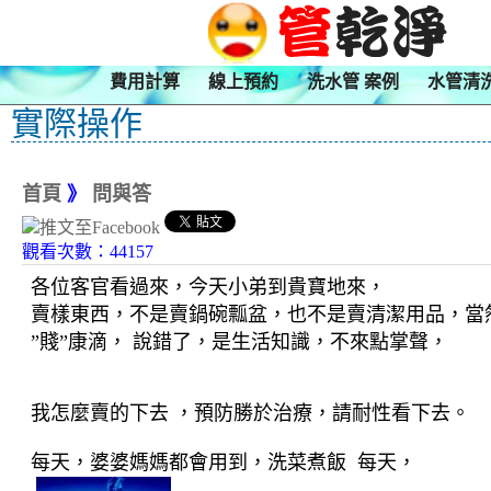
費用計算
線上預約
洗水管 案例
水管清
實際操作
首頁
》
問與答
觀看次數：44157
各位客官看過來，今天小弟到貴寶地來，
賣樣東西，不是賣鍋碗瓢盆，
也不是賣清潔用品，當
”
賤
”
康滴，
說錯了，是生活知識，不來點掌
聲，
我
怎麼賣的下去
，
預防勝
於治療，
請耐性看
下去。
每天，婆婆媽媽都會用到，洗菜煮飯
每天，