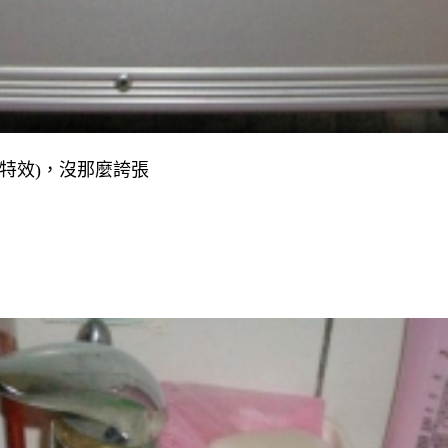
特效
)
，沒那麼誇張