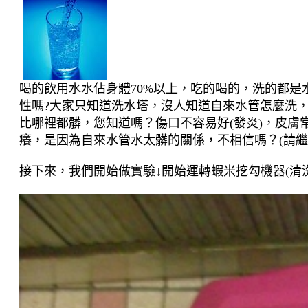
喝的飲用水
水佔身體
70%
以上，吃的喝的，洗的都是
性嗎
?
大家只知道洗水塔，沒人知道自來水管怎麼洗
比哪裡都髒，
您知道嗎？傷口不容易好(發炎)，皮膚
癢，是因為自來水管水太髒的關係，
不相信嗎？(請繼
接下來，我們開始做實驗↓開始運轉蝦米挖勾機器(清