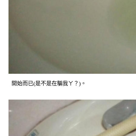
開始而已(是不是在騙我ㄚ？)。