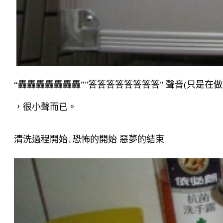
“
轟轟轟轟轟轟轟
”"答答答答答答答答"
聲音
(
只是在做
，很小聲而已。
清洗過程開始↓恐怖的開始 惡夢的結束