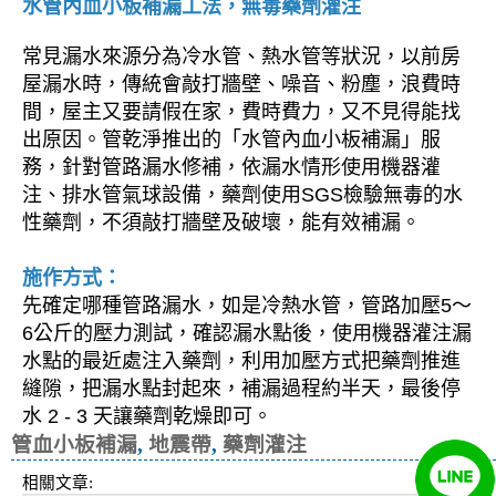
水管內血小板補漏工法，無毒藥劑灌注
常見漏水來源分為冷水管、熱水管等狀況，以前房
屋漏水時，傳統會敲打牆壁、噪音、粉塵，浪費時
間，屋主又要請假在家，費時費力，又不見得能找
出原因。管乾淨推出的「水管內血小板補漏」服
務，針對管路漏水修補，依漏水情形使用機器灌
注、排水管氣球設備，藥劑使用SGS檢驗無毒的水
性藥劑，不須敲打牆壁及破壞，能有效補漏。
施作方式：
先確定哪種管路漏水，如是冷熱水管，管路加壓5～
6公斤的壓力測試，確認漏水點後，使用機器灌注漏
水點的最近處注入藥劑，利用加壓方式把藥劑推進
縫隙，把漏水點封起來，補漏過程約半天，最後停
水 2 - 3 天讓藥劑乾燥即可。
管血小板補漏
,
地震帶
,
藥劑灌注
相關文章: