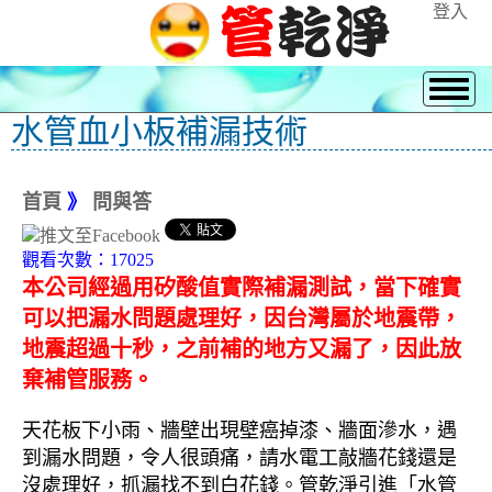
登入
水管血小板補漏技術
首頁
》
問與答
觀看次數：17025
本公司經過用矽酸值實際補漏測試，當下確實
可以把漏水問題處理好，因台灣屬於地震帶，
地震超過十秒，之前補的地方又漏了，因此放
棄補管服務。
天花板下小雨、牆壁出現壁癌掉漆、牆面滲水，遇
到漏水問題，令人很頭痛，請水電工敲牆花錢還是
沒處理好，抓漏找不到白花錢。管乾淨引進「水管