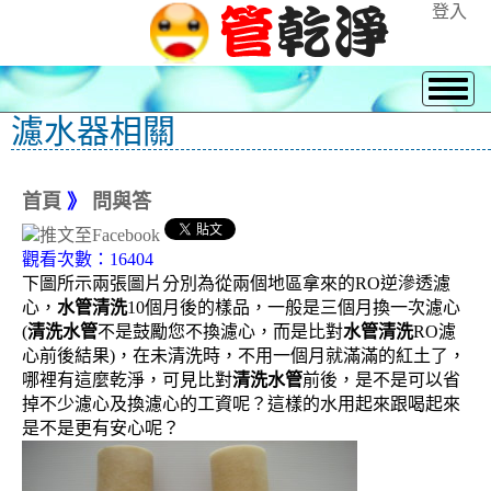
登入
濾水器相關
首頁
》
問與答
觀看次數：16404
下圖所示兩張圖片分別為從兩個地區拿來的RO逆滲透濾
心，
水管清洗
10個月後的樣品，一般是三個月換一次濾心
(
清洗水管
不是鼓勵您不換濾心，而是比對
水管清洗
RO濾
心前後結果)，在未清洗時，不用一個月就滿滿的紅土了，
哪裡有這麼乾淨，可見比對
清洗水管
前後，是不是可以省
掉不少濾心及換濾心的工資呢？這樣的水用起來跟喝起來
是不是更有安心呢？