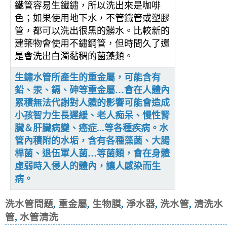
鐵管容易生鐵鏽，所以洗出來是咖啡
色；如果使用地下水，不管鐵管或塑膠
管，都可以洗出很黑的髒水。比較新的
建築物會使用不鏽鋼管，但時間久了還
是會洗出白濁黏稠的菌藻類。
生鏽水管所產生的重金屬，可能含有
鉛、汞、鎘、砷等重金屬…會在人體內
累積無法代謝對人體的影響可能會造成
小孩智力生長遲緩、老人痴呆、慢性腎
臟＆肝臟病變、癌症...等各種疾病。水
管內積附的水垢，含有各種藻菌、大腸
桿菌、退伍軍人菌…等菌類，會在身體
虛弱時入侵人的體內，讓人感染而生
病。
洗水管問題
,
重金屬
,
生物膜
,
淨水器
,
洗水管
,
清洗水
管
,
水管清洗