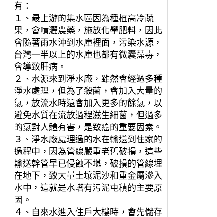
有：
１、最上游的集水區因為種植高冷蔬
果，會噴灑農藥，施放化學肥料，因此
會隨著雨水沖到水庫裡面，污染水源，
台灣一半以上的水庫也都有微囊藻毒，
會導致肝病。
２、水源來到淨水廠，雖然會經過多種
淨水處理，但為了殺菌，會加入大量的
氯，放流水時還會加入更多的餘氯，以
避免水質在流放過程滋生細菌，但過多
的氯對人體有害，是致癌的重要因素。
３、淨水廠處理過的水在輸送到住家的
過程中，因為管線嚴重老舊破損，這些
輸送幹管早已侵蝕不堪，破損的管線埋
在地下，致大量土壤泥沙和重金屬滲入
水中，這就是水塔有污泥屯積的主要原
因。
４、自來水進入住戶大樓時，會先儲存