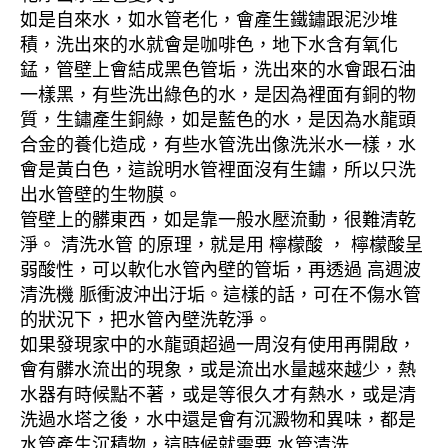
如是自來水，如水管老化，會產生鐵鏽跟泥沙堆
積，洗出來的水就會是咖啡色，地下水含有氧化
錳，管壁上會結成黑色管垢，洗出來的水會跟石油
一樣黑，有些洗出綠色的水，是因為裡面有銅的物
質，生鏽產生銅綠，如是藍色的水，是因為水龍頭
合金的養化造成，有些水管洗出像洗米水一樣，水
會是黃白色，這說明水管裡面沒有生鏽，所以只洗
出水管壁的生物膜。
管壁上的髒東西，如是靠一般水壓流動，很難清乾
淨。 清洗水管 的原理，就是用 檸檬酸 ， 檸檬酸呈
弱酸性，可以軟化水管內壁的管垢，再透過 高週波
清洗機 脈衝波沖出汙垢。這樣的話，可在不傷水管
的狀況下，把水管內壁洗乾淨。
如果發現家中的水龍頭超過一周沒有使用再開啟，
會有髒水流出的現象，或是流出水量越來越少，熱
水器有時候點不著，或是等很久才有熱水，或是清
洗過水塔之後，水中還是會有沉澱物和異味，都是
水管產生沉積物，這時候就需要 水管清洗