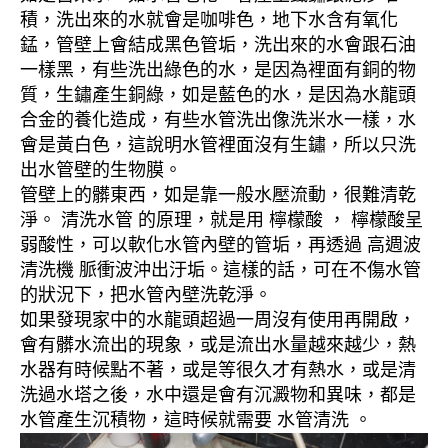
積，洗出來的水就會是咖啡色，地下水含有氧化
錳，管壁上會結成黑色管垢，洗出來的水會跟石油
一樣黑，有些洗出綠色的水，是因為裡面有銅的物
質，生鏽產生銅綠，如是藍色的水，是因為水龍頭
合金的養化造成，有些水管洗出像洗米水一樣，水
會是黃白色，這說明水管裡面沒有生鏽，所以只洗
出水管壁的生物膜。
管壁上的髒東西，如是靠一般水壓流動，很難清乾
淨。 清洗水管 的原理，就是用 檸檬酸 ， 檸檬酸呈
弱酸性，可以軟化水管內壁的管垢，再透過 高週波
清洗機 脈衝波沖出汙垢。這樣的話，可在不傷水管
的狀況下，把水管內壁洗乾淨。
如果發現家中的水龍頭超過一周沒有使用再開啟，
會有髒水流出的現象，或是流出水量越來越少，熱
水器有時候點不著，或是等很久才有熱水，或是清
洗過水塔之後，水中還是會有沉澱物和異味，都是
水管產生沉積物，這時候就需要 水管清洗 。