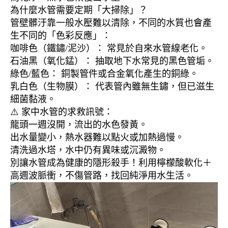
為什麼水管需要定期「大掃除」？
管壁髒汙靠一般水壓難以清除，不同的水質也會產
生不同的「色彩反應」：
咖啡色（鐵鏽/泥沙）： 常見於自來水管線老化。
石油黑（氧化錳）： 抽取地下水常見的黑色管垢。
綠色/藍色： 銅製管件或合金氧化產生的銅綠。
乳白色（生物膜）： 代表管內雖無生鏽，但已滋生
細菌黏液。
⚠️ 家中水管的求救訊號：
龍頭一週沒開，流出的水色發黃。
出水量變小，熱水器難以點火或加熱過慢。
清洗過水塔，水中仍有異味或沉澱物。
別讓水管成為健康的隱形殺手！利用檸檬酸軟化＋
高週波脈衝，不傷管路，找回純淨用水生活。