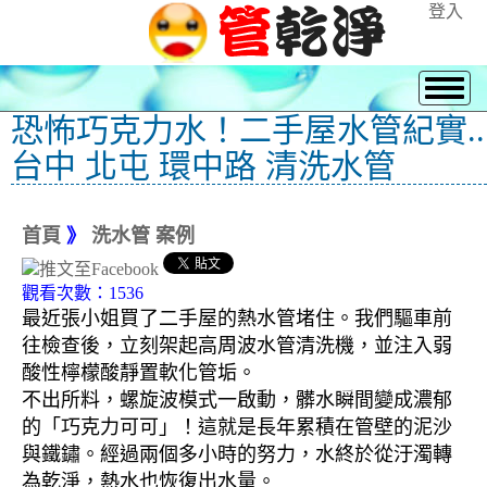
登入
恐怖巧克力水！二手屋水管紀實..
台中 北屯 環中路 清洗水管
首頁
》
洗水管 案例
觀看次數：1536
最近張小姐買了二手屋的熱水管堵住。我們驅車前
往檢查後，立刻架起高周波水管清洗機，並注入弱
酸性檸檬酸靜置軟化管垢。
不出所料，螺旋波模式一啟動，髒水瞬間變成濃郁
的「巧克力可可」！這就是長年累積在管壁的泥沙
與鐵鏽。經過兩個多小時的努力，水終於從汙濁轉
為乾淨，熱水也恢復出水量。