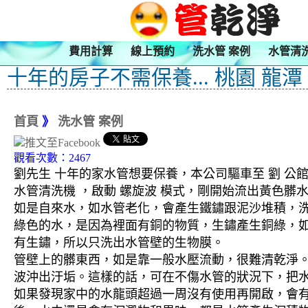
費用計算
線上預約
洗水管 案例
水管清
十年的房子不需保養... 桃園 龍潭
首頁
》
洗水管 案例
觀看次數：2467
劉先生 十年的家水管想要保養，本公司驅車至 劉 公館
水管清洗機 ，啟動 螺旋波 模式，剛開始流出黃色
如是自來水，如水管老化，會產生鐵鏽跟泥沙堆積，
綠色的水，是因為裡面有銅的物質，生鏽產生銅綠，
有生鏽，所以只洗出水管壁的生物膜。
管壁上的髒東西，如是靠一般水壓流動，很難清乾淨。 
波沖出汙垢。這樣的話，可在不傷水管的狀況下，把
如果發現家中的水龍頭超過一周沒有使用再開啟，會